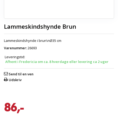
Lammeskindshynde Brun
Lammeskindshynde i brun\nØ35 cm
Varenummer:
26693
Leveringstid:
Afhent i Fredericia om ca. 8 hverdage eller levering ca 2 uger
Send til en ven
Udskriv
86,-