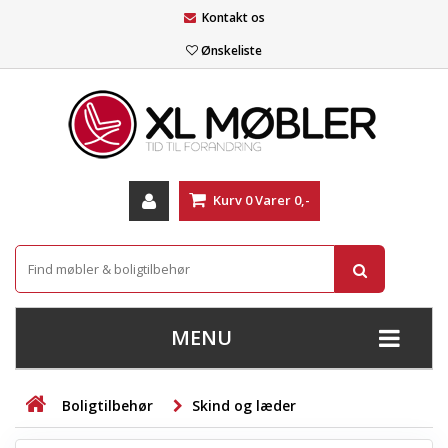
Kontakt os
Ønskeliste
Kurv
0
Varer
0,-
MENU
+
SOFAER
Boligtilbehør
Skind og læder
+
STUE