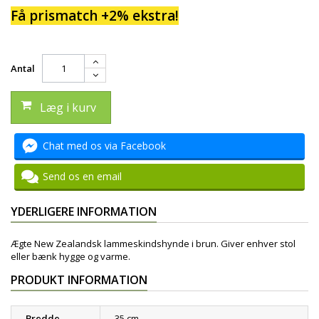
Få prismatch +2% ekstra!
Antal
Læg i kurv
Chat med os via Facebook
Send os en email
YDERLIGERE INFORMATION
Ægte New Zealandsk lammeskindshynde i brun. Giver enhver stol
eller bænk hygge og varme.
PRODUKT INFORMATION
Bredde
35 cm