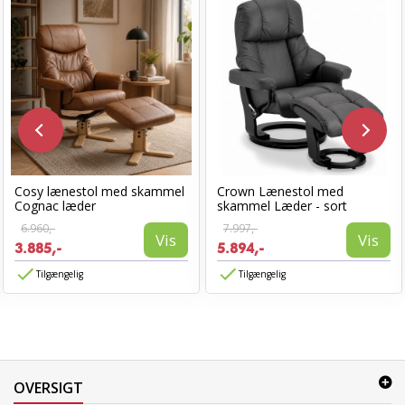
Cosy lænestol med skammel
Crown Lænestol med
Cognac læder
skammel Læder - sort
6.960,-
7.997,-
Vis
Vis
3.885,-
5.894,-
Tilgængelig
Tilgængelig
OVERSIGT