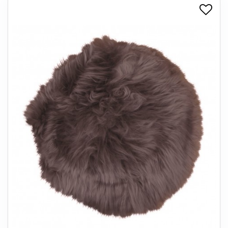
+
SPISESTUE
+
SOVEVÆRELSE
+
KONTORMØBLER
+
OPBEVARING
+
TÆPPER
+
LAMPER
+
ENTREMØBLER
+
HAVEMØBLER
OUTLET