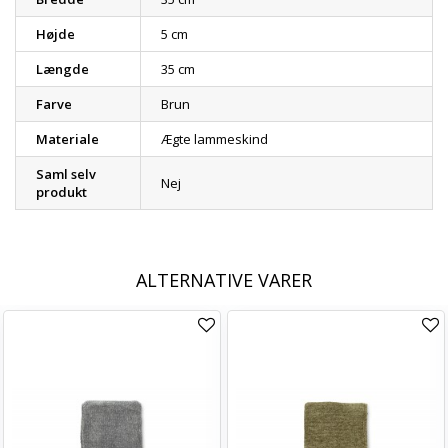
Højde
5 cm
Længde
35 cm
Farve
Brun
Materiale
Ægte lammeskind
Saml selv
Nej
produkt
ALTERNATIVE VARER