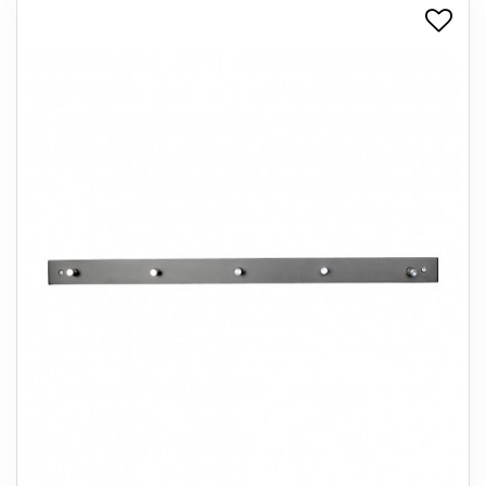
+
SPISESTUE
+
SOVEVÆRELSE
+
KONTORMØBLER
+
OPBEVARING
+
TÆPPER
+
LAMPER
+
ENTREMØBLER
+
HAVEMØBLER
OUTLET