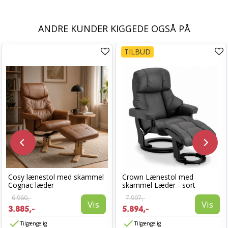
ANDRE KUNDER KIGGEDE OGSÅ PÅ
TILBUD
Cosy lænestol med skammel
Crown Lænestol med
Cognac læder
skammel Læder - sort
6.960,-
7.997,-
Vis
Vis
3.885,-
5.894,-
Tilgængelig
Tilgængelig