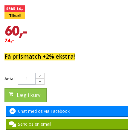
SPAR 14,-
Tilbud!
60,-
74,-
Få prismatch +2% ekstra!
Antal
Læg i kurv
Chat med os via Facebook
Send os en email