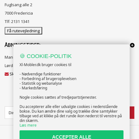
Fuglsang alle 2
7000 Fredericia
Tlf: 2131 1341
Få rutevejledning
ÅBNINGSTIDER:
🍪 COOKIE-POLITIK
Mandag til Fredag 10:00 til 18:00
Xl-Mobler.dk bruger cookies til
Lørdag og Søndag 10:00 til 16:00
Skriv til vores kundeservice
- Nødvendige funktioner
- Forbedring af brugeroplevelsen
- Statistik og webanalyse
- Markedsføring
Nogle cookies sættes af tredjepartstjenester.
NYHEDSBREV
Du accepterer alle eller udvalgte cookies i nedenstående
bokse. Du kan ændre dine valg og trække dine samtykker
TILMELD
tilbage ved at klikke på det runde ikon nederst til venstre på
din skærm.
Læs mere
ACCEPTER ALLE