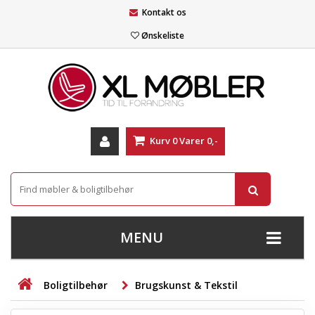
Kontakt os
Ønskeliste
Kurv
0
Varer
0,-
MENU
+
SOFAER
Boligtilbehør
Brugskunst & Tekstil
+
STUE