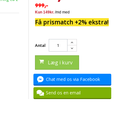
999,-
Få prismatch +2% ekstra!
Antal
Læg i kurv
Chat med os via Facebook
Send os en email