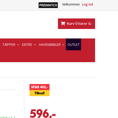
Velkommen
Log ind
Kurv
0
Varer
0,-
TÆPPER
ENTRE
HAVEMØBLER
OUTLET
SPAR 403,-
Tilbud!
596,-
ering ca 2