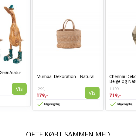
Grøn/natur
Mumbai Dekoration - Natural
Chennai Deko
Beige og Nat
Vis
299,-
1.199,-
Vis
179,-
719,-
Tilgængelig
Tilgængelig
OFTE KØBT SAMMEN MED