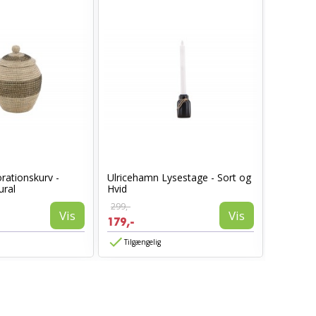
rationskurv -
Ulricehamn Lysestage - Sort og
Ulriceha
ural
Hvid
Hvid
299,-
399,-
Vis
Vis
179,-
239,-
Tilgængelig
Tilgæn