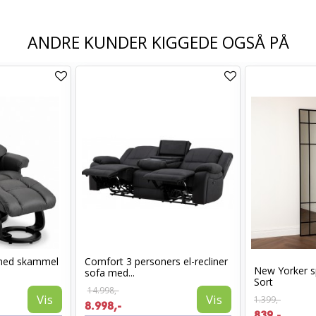
ANDRE KUNDER KIGGEDE OGSÅ PÅ
med skammel
Comfort 3 personers el-recliner
New Yorker s
sofa med...
Sort
14.998,-
Vis
Vis
1.399,-
8.998,-
839,-