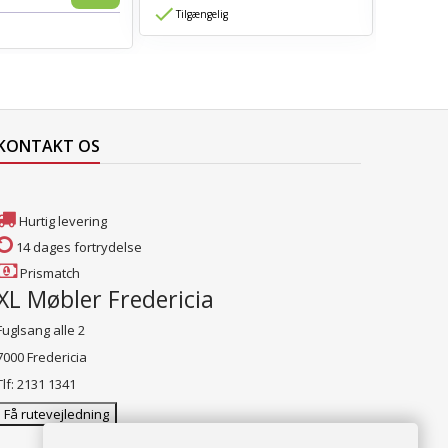
Tilgængelig
Tilgæn
KONTAKT OS
Hurtig levering
14 dages fortrydelse
Prismatch
XL Møbler Fredericia
Fuglsang alle 2
7000 Fredericia
Tlf: 2131 1341
Få rutevejledning