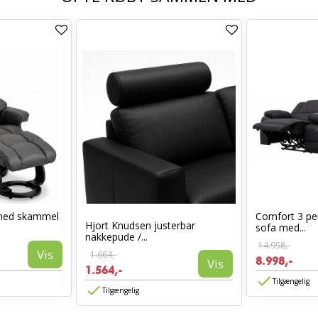
med skammel
Comfort 3 per
Hjort Knudsen justerbar
sofa med...
nakkepude /...
14.998,-
Vis
1.664,-
8.998,-
Vis
1.564,-
Tilgængelig
Tilgængelig