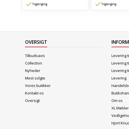
Tilgængelig
Tilgængelig
OVERSIGT
INFOR
Tilbudsavis
Levering t
Collection
Levering t
Nyheder
Levering t
Mest solgte
Levering
Vores butikker
Handelsbe
Kontakt os
Butikshan
Oversigt
Om os
XL Møbler
Vedligeho
Hjort Knu