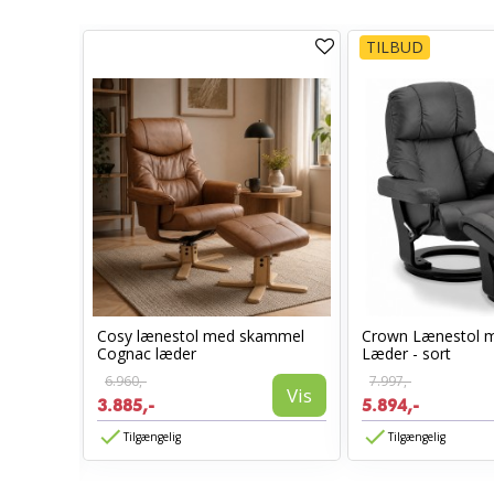
TILBUD
Cosy lænestol med skammel
Crown Lænestol 
l -
Cognac læder
Læder - sort
6.960,-
7.997,-
Vis
3.885,-
5.894,-
Vis
Tilgængelig
Tilgængelig