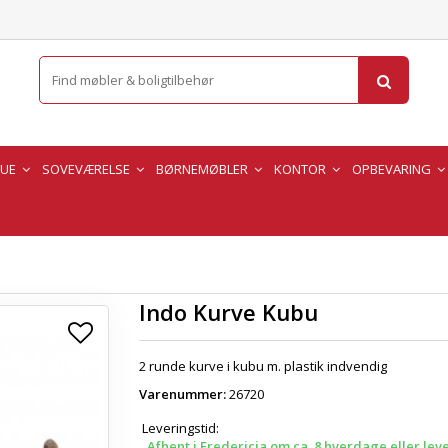
TUE
SOVEVÆRELSE
BØRNEMØBLER
KONTOR
OPBEVARING
Indo Kurve Kubu
2 runde kurve i kubu m. plastik indvendig
Varenummer:
26720
Leveringstid:
Afhent i Fredericia om ca. 8 hverdage eller lev