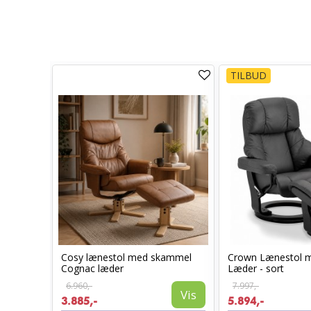
TILBUD
Cosy lænestol med skammel
Crown Lænestol 
stol
Cognac læder
Læder - sort
6.960,-
7.997,-
Vis
3.885,-
5.894,-
Vis