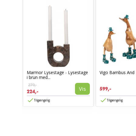
Marmor Lysestage - Lysestage
Vigo Bambus And 
i brun med...
279,-
Vis
599,-
224,-
Vis
Tilgængelig
Tilgængelig