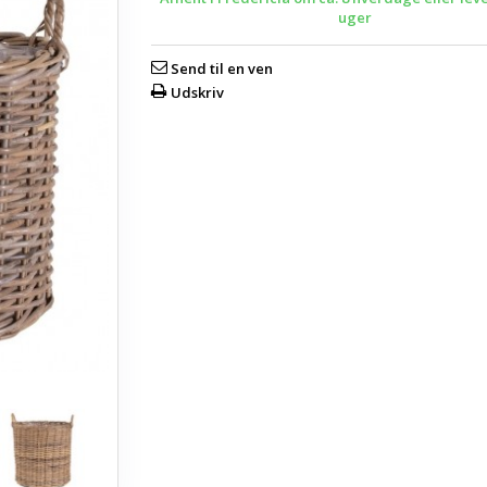
uger
Send til en ven
Udskriv