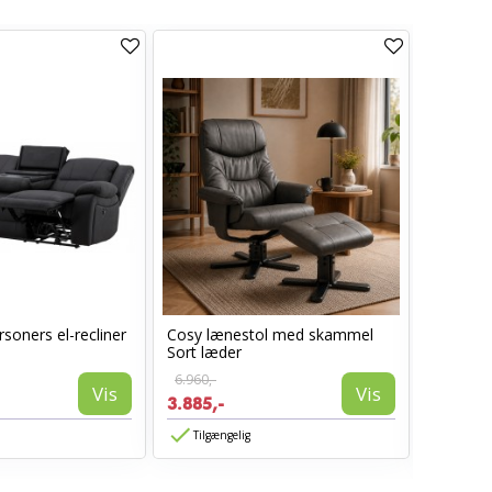
soners el-recliner
Cosy lænestol med skammel
Lotus S
Sort læder
armlæn -
6.960,-
Vis
Vis
1.850,-
3.885,-
1.480,-
Tilgængelig
Tilgæn