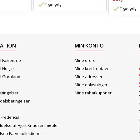
Tilgængelig
Tilgængelig
MATION
MIN KONTO
il Færøerne
Mine ordrer
il Norge
Mine kreditnotaer
il Grønland
Mine adresser
Mine oplysninger
tingelser
Mine rabatkuponer
delsbetingelser
 Fredericia
ldelse af Hjort Knudsen møbler
dsen Farvekollektioner