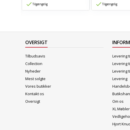
Tilgængelig
Tilgængelig
OVERSIGT
INFOR
Tilbudsavis
Levering t
Collection
Levering t
Nyheder
Levering t
Mest solgte
Levering
Vores butikker
Handelsbe
Kontakt os
Butikshan
Oversigt
Om os
XL Møbler
Vedligeho
Hjort Knu