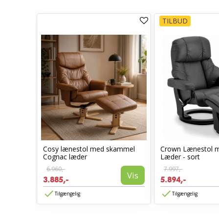
TILBUD
Cosy lænestol med skammel
Crown Lænestol 
l -
Cognac læder
Læder - sort
6.960,-
7.997,-
Vis
3.885,-
5.894,-
Vis
Tilgængelig
Tilgængelig