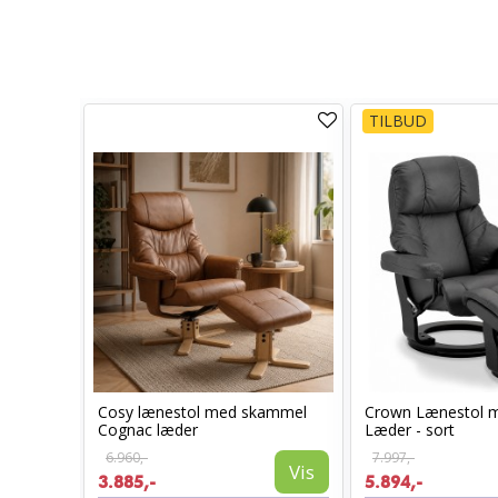
TILBUD
Cosy lænestol med skammel
Crown Lænestol 
stol
Cognac læder
Læder - sort
6.960,-
7.997,-
Vis
3.885,-
5.894,-
Vis