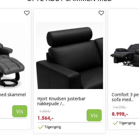
med skammel
Comfort 3 per
Hjort Knudsen justerbar
sofa med...
nakkepude /...
14.998,-
Vis
1.664,-
8.998,-
Vis
1.564,-
Tilgængelig
Tilgængelig