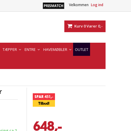
Velkommen
Log ind
Kurv
0
Varer
0,-
TÆPPER
ENTRE
HAVEMØBLER
OUTLET
r
SPAR 451,-
Tilbud!
648,-
ering ca 2