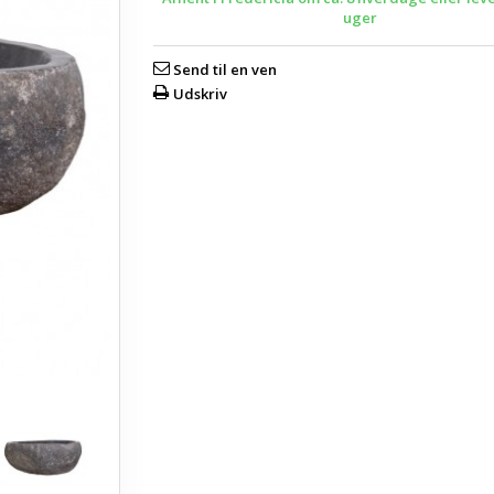
uger
Send til en ven
Udskriv