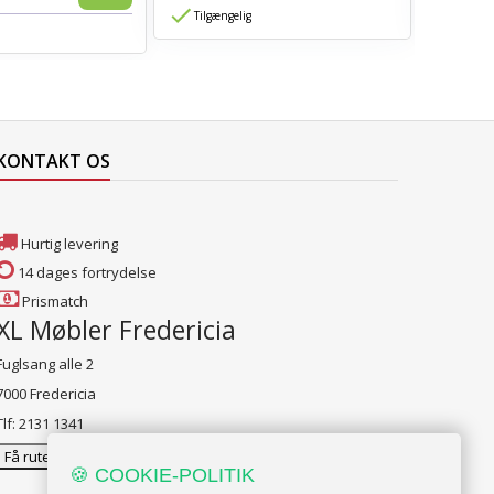
Tilgængelig
Tilgæn
KONTAKT OS
Hurtig levering
14 dages fortrydelse
Prismatch
XL Møbler Fredericia
Fuglsang alle 2
7000 Fredericia
Tlf: 2131 1341
Få rutevejledning
🍪 COOKIE-POLITIK