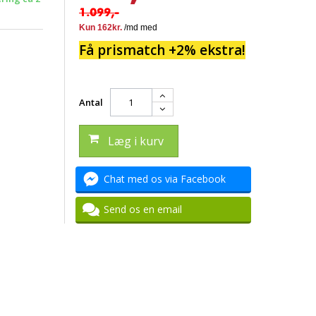
1.099,-
Få prismatch +2% ekstra!
Antal
Læg i kurv
Chat med os via Facebook
Send os en email