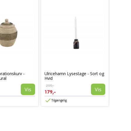
rationskurv -
Ulricehamn Lysestage - Sort og
Ulriceha
ural
Hvid
Hvid
299,-
399,-
Vis
Vis
179,-
239,-
Tilgængelig
Tilgæn