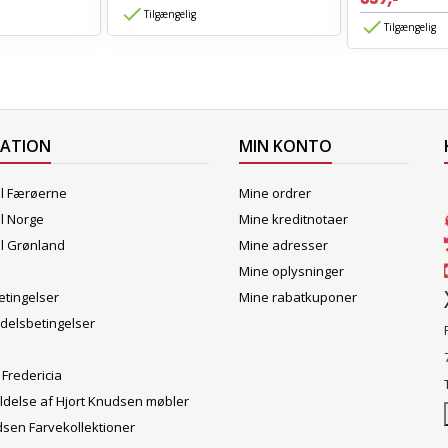
Tilgængelig
Tilgængelig
MATION
MIN KONTO
il Færøerne
Mine ordrer
il Norge
Mine kreditnotaer
il Grønland
Mine adresser
Mine oplysninger
tingelser
Mine rabatkuponer
delsbetingelser
 Fredericia
ldelse af Hjort Knudsen møbler
dsen Farvekollektioner