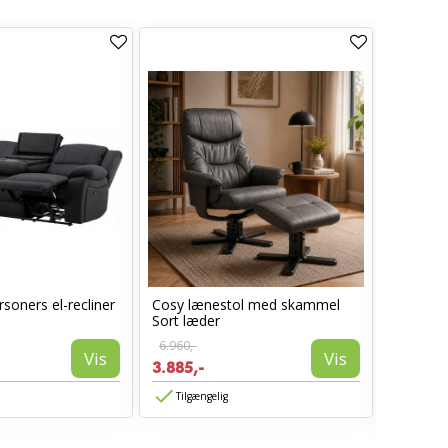
soners el-recliner
Cosy lænestol med skammel
Lotus S
Sort læder
armlæn -
6.960,-
Vis
Vis
1.850,-
3.885,-
1.480,-
Tilgængelig
Tilgæn