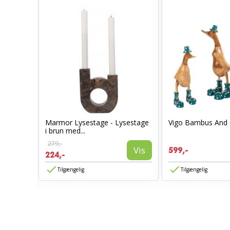
Marmor Lysestage - Lysestage
Vigo Bambus And 
i brun med...
279,-
Vis
599,-
224,-
Vis
Tilgængelig
Tilgængelig