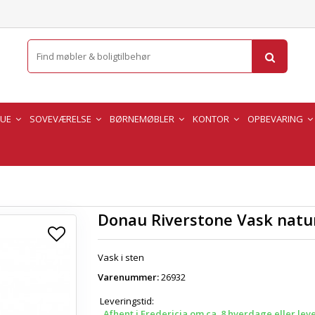
TUE
SOVEVÆRELSE
BØRNEMØBLER
KONTOR
OPBEVARING
Donau Riverstone Vask natu
Vask i sten
Varenummer:
26932
Leveringstid:
Afhent i Fredericia om ca. 8 hverdage eller lev