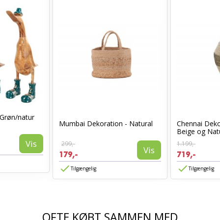
Grøn/natur
Mumbai Dekoration - Natural
Chennai Deko
Beige og Nat
Vis
299,-
1.199,-
Vis
179,-
719,-
Tilgængelig
Tilgængelig
OFTE KØBT SAMMEN MED