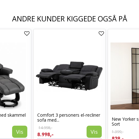
ANDRE KUNDER KIGGEDE OGSÅ PÅ
med skammel
Comfort 3 personers el-recliner
New Yorker s
sofa med...
Sort
14.998,-
Vis
Vis
1.399,-
8.998,-
839,-