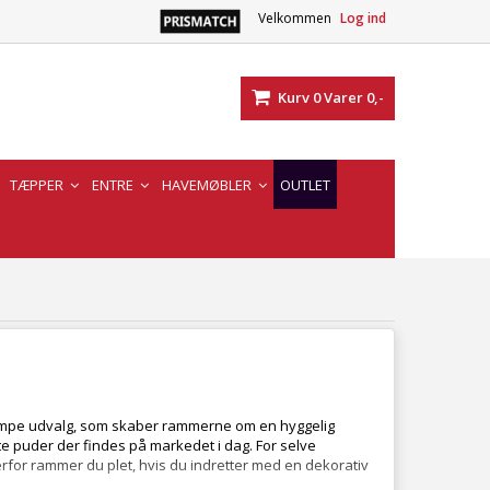
Velkommen
Log ind
Kurv
0
Varer
0,-
TÆPPER
ENTRE
HAVEMØBLER
OUTLET
 kæmpe udvalg, som skaber rammerne om en hyggelig
te
puder
der findes på markedet i dag. For selve
erfor rammer du plet, hvis du indretter med en dekorativ