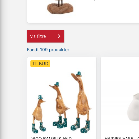
Vis filtre
Fandt 109 produkter
TILBUD
VIGO BAMBUS AND
HARV