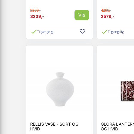
5399,-
4299,-
Vis
3239,-
2579,-
Tilgængelig
Tilgængelig
RELLIS VASE - SORT OG
GLORA LANTERNE - S
HVID
OG HVID