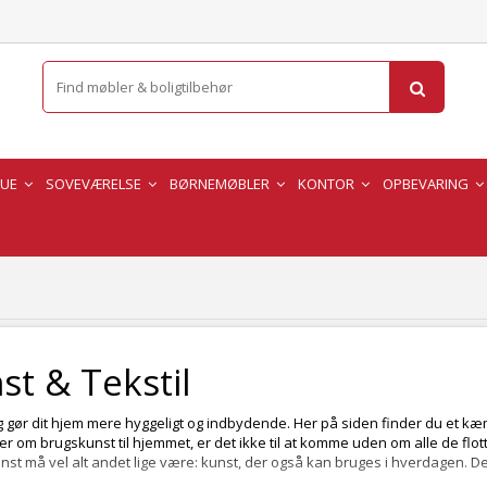
TUE
SOVEVÆRELSE
BØRNEMØBLER
KONTOR
OPBEVARING
t & Tekstil
og gør dit hjem mere hyggeligt og indbydende. Her på siden finder du et
r om brugskunst til hjemmet, er det ikke til at komme uden om alle de flot
nst må vel alt andet lige være: kunst, der også kan bruges i hverdagen. D