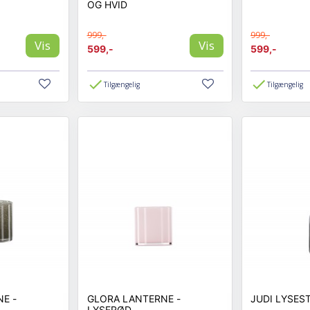
OG HVID
999,-
999,-
Vis
Vis
599,-
599,-
Tilgængelig
Tilgængelig
E -
GLORA LANTERNE -
LYSERØD