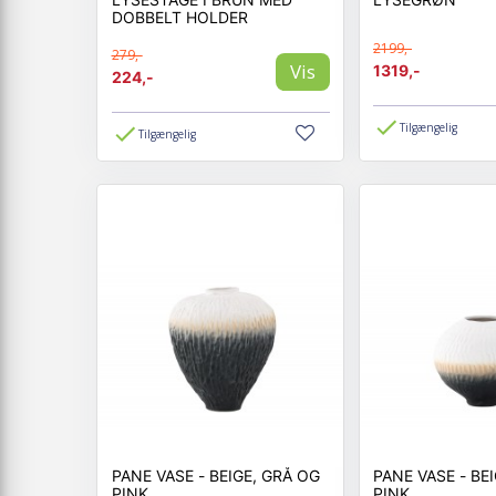
DOBBELT HOLDER
2199,-
279,-
Vis
1319,-
224,-
Tilgængelig
Tilgængelig
PANE VASE - BEIGE, GRÅ OG
PANE VASE - BEIGE, GRÅ OG
PINK
PINK