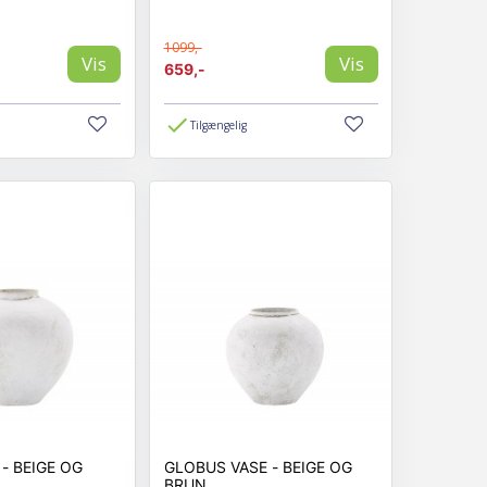
1099,-
Vis
Vis
659,-
Tilgængelig
G
GLOBUS VASE - BEIGE OG
BRUN