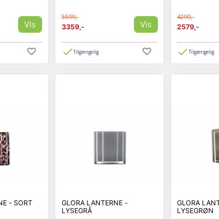
5599,-
4299,-
Vis
Vis
3359,-
2579,-
Tilgængelig
Tilgængelig
ORT
GLORA LANTERNE -
GLORA LANT
LYSEGRÅ
LYSEGRØN