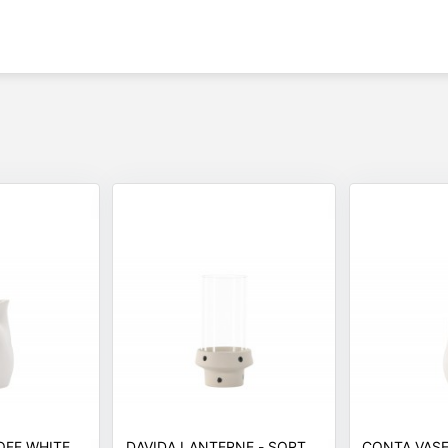
EY VASE - OFF WHITE
DAVIDA LANTERNE - SORT,