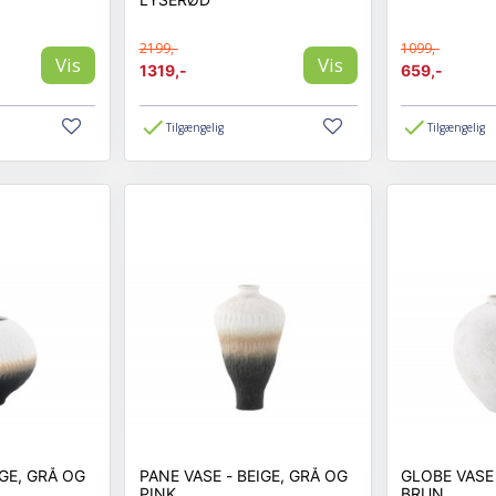
2199,-
1099,-
Vis
Vis
1319,-
659,-
Tilgængelig
Tilgængelig
PANE VASE - BEIGE, GRÅ OG
GLOBE VASE - BEIGE O
PINK
BRUN