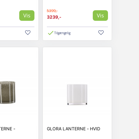
5399,-
Vis
Vis
3239,-
Tilgængelig
ERNE -
GLORA LANTERNE - HVID