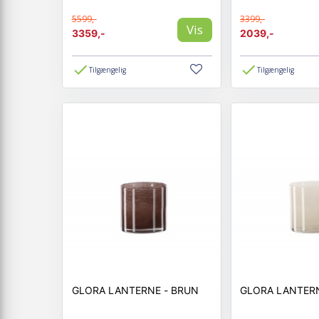
5599,-
3399,-
Vis
3359,-
2039,-
Tilgængelig
Tilgængelig
GLORA LANTERNE - BRUN