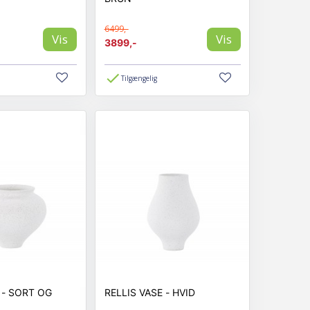
6499,-
Vis
Vis
3899,-
Tilgængelig
G
RELLIS VASE - HVID