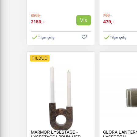
3599,-
799,-
Vis
2159,-
479,-
Tilgængelig
Tilgængelig
TILBUD
MARMOR LYSESTAGE -
GLORA LANTERN
LYSESTAGE I BRUN MED
LYSEGRØN