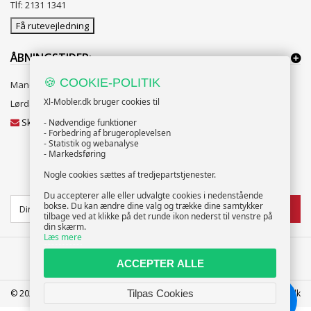
Tlf: 2131 1341
Få rutevejledning
ÅBNINGSTIDER:
🍪 COOKIE-POLITIK
Mandag til Fredag 10:00 til 18:00
Xl-Mobler.dk bruger cookies til
Lørdag og Søndag 10:00 til 16:00
Skriv til vores kundeservice
- Nødvendige funktioner
- Forbedring af brugeroplevelsen
- Statistik og webanalyse
- Markedsføring
Nogle cookies sættes af tredjepartstjenester.
NYHEDSBREV
Du accepterer alle eller udvalgte cookies i nedenstående
bokse. Du kan ændre dine valg og trække dine samtykker
TILMELD
tilbage ved at klikke på det runde ikon nederst til venstre på
din skærm.
Læs mere
ACCEPTER ALLE
© 2025 XL-Møbler ApS | CVR: 39586207 | FREDERICIA | info@xl-mobler.dk
Tilpas Cookies
Chat