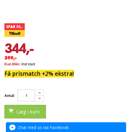
SPAR 55,-
Tilbud!
344,-
399,-
Få prismatch +2% ekstra!
Antal
Læg i kurv
Chat med os via Facebook