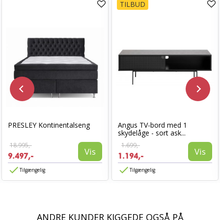
TILBUD
PRESLEY Kontinentalseng
Angus TV-bord med 1
skydelåge - sort ask...
18.995,-
1.699,-
Vis
Vis
9.497,-
1.194,-
Tilgængelig
Tilgængelig
ANDRE KUNDER KIGGEDE OGSÅ PÅ