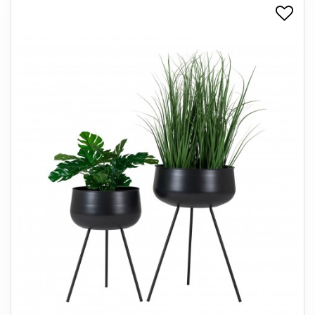
+
SPISESTUE
+
SOVEVÆRELSE
+
KONTORMØBLER
+
OPBEVARING
+
TÆPPER
+
LAMPER
+
ENTREMØBLER
+
HAVEMØBLER
OUTLET