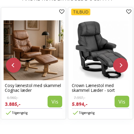
TILBUD
Cosy lænestol med skammel
Crown Lænestol med
Cognac læder
skammel Læder - sort
6.960,-
7.997,-
Vis
Vis
3.885,-
5.894,-
Tilgængelig
Tilgængelig