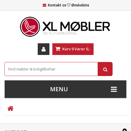
Kontakt os
Ønskeliste
Kurv
0
Varer
0,-
MENU
+
SOFAER
+
STUE
+
SPISESTUE