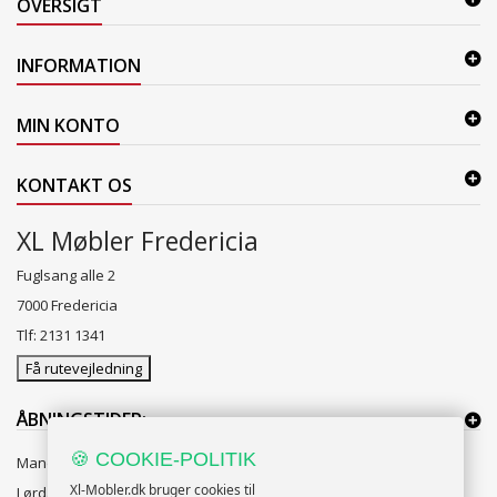
OVERSIGT
+
SOVEVÆRELSE
INFORMATION
+
KONTORMØBLER
+
OPBEVARING
MIN KONTO
+
TÆPPER
KONTAKT OS
+
LAMPER
XL Møbler Fredericia
+
ENTREMØBLER
Fuglsang alle 2
+
HAVEMØBLER
7000 Fredericia
OUTLET
Tlf: 2131 1341
Få rutevejledning
ÅBNINGSTIDER:
🍪 COOKIE-POLITIK
Mandag til Fredag 10:00 til 18:00
Xl-Mobler.dk bruger cookies til
Lørdag og Søndag 10:00 til 16:00