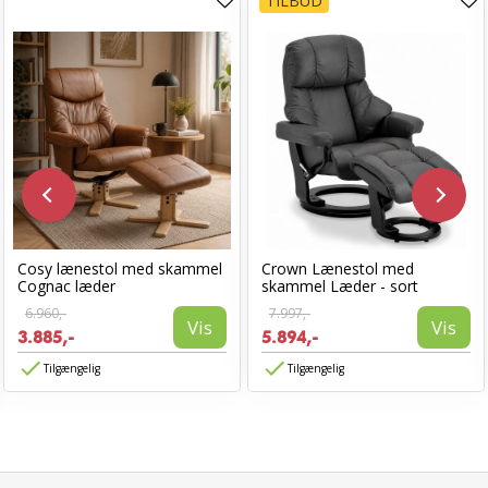
TILBUD
Cosy lænestol med skammel
Crown Lænestol med
Cognac læder
skammel Læder - sort
6.960,-
7.997,-
Vis
Vis
3.885,-
5.894,-
Tilgængelig
Tilgængelig