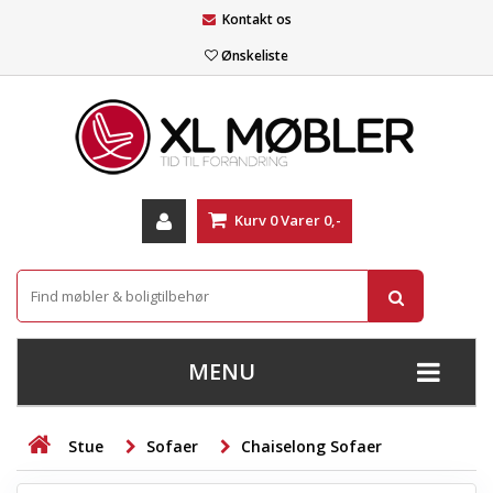
Kontakt os
Ønskeliste
Kurv
0
Varer
0,-
MENU
+
SOFAER
Stue
Sofaer
Chaiselong Sofaer
+
STUE