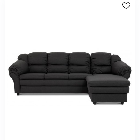
+
SPISESTUE
+
SOVEVÆRELSE
+
KONTORMØBLER
+
OPBEVARING
+
TÆPPER
+
LAMPER
+
ENTREMØBLER
+
HAVEMØBLER
OUTLET