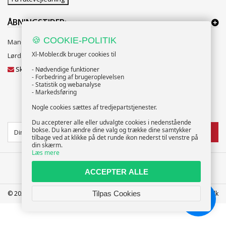
ÅBNINGSTIDER:
🍪 COOKIE-POLITIK
Mandag til Fredag 10:00 til 18:00
Xl-Mobler.dk bruger cookies til
Lørdag og Søndag 10:00 til 16:00
Skriv til vores kundeservice
- Nødvendige funktioner
- Forbedring af brugeroplevelsen
- Statistik og webanalyse
- Markedsføring
Nogle cookies sættes af tredjepartstjenester.
NYHEDSBREV
Du accepterer alle eller udvalgte cookies i nedenstående
bokse. Du kan ændre dine valg og trække dine samtykker
TILMELD
tilbage ved at klikke på det runde ikon nederst til venstre på
din skærm.
Læs mere
ACCEPTER ALLE
© 2025 XL-Møbler ApS | CVR: 39586207 | FREDERICIA | info@xl-mobler.dk
Tilpas Cookies
Chat