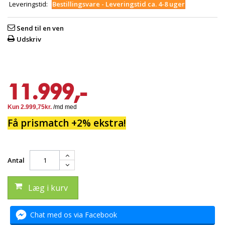
Leveringstid:
Bestillingsvare - Leveringstid ca. 4-8 uger
Send til en ven
Udskriv
11.999,-
Få prismatch +2% ekstra!
Antal
Læg i kurv
Chat med os via Facebook