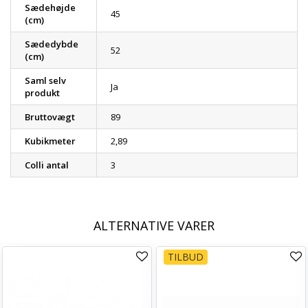
Sædehøjde
45
(cm)
Sædedybde
52
(cm)
Saml selv
Ja
produkt
Bruttovægt
89
Kubikmeter
2,89
Colli antal
3
ALTERNATIVE VARER
TILBUD