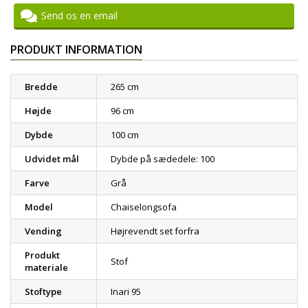
Send os en email
PRODUKT INFORMATION
Bredde
265 cm
Højde
96 cm
Dybde
100 cm
Udvidet mål
Dybde på sædedele: 100
Farve
Grå
Model
Chaiselongsofa
Vending
Højrevendt set forfra
Produkt
Stof
materiale
Stoftype
Inari 95